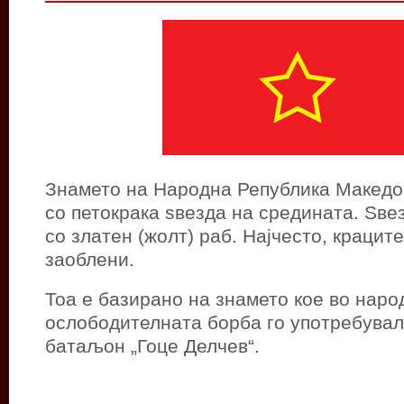
Знамето на Народна Република Македо
со петокрака ѕвезда на средината. Sве
со златен (жолт) раб. Најчесто, крацит
заоблени.
Тоа е базирано на знамето кое во наро
ослободителната борба го употребувал
батаљон „Гоце Делчев“.