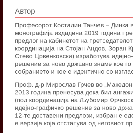
Автор
Професорот Костадин Танчев – Динка в
монографија издадена 2019 година пре
предлог на кабинетот на претседателот
координација на Стојан Андов, Зоран К
Стево Црвенковски) изработува идејно
решение за ново државно знаме кое го
собранието и кое е идентично со изгла
Проф. д-р Мирослав Грчев во „Македон
2013 година пренесува дека бил ангаж
(под координација на Љубомир Фрчкоск
идејно-графичко решение за ново држа
12-те доставени предлози, избран е ед
е верзија која отстапува од неговиот пр