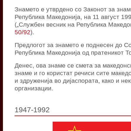
Знамето е утврдено со Законот за знам
Република Македонија, на 11 август 19
(„Службен весник на Република Македон
50/92
).
Предлогот за знамето е поднесен до С
Република Македонија од пратеникот Т
Денес, ова знаме се смета за македон
знаме и го користат речиси сите макед
и здруженија во дијаспората, како и н
организации.
1947-1992