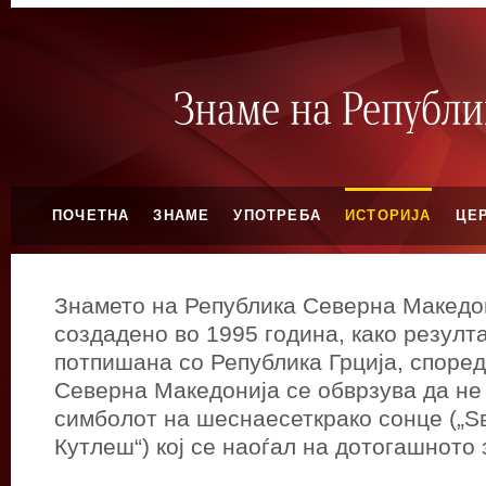
ПОЧЕТНА
ЗНАМЕ
УПОТРЕБА
ИСТОРИЈА
ЦЕ
Знамето на Република Северна Македо
создадено во 1995 година, како резулт
потпишана со Република Грција, според
Северна Македонија се обврзува да не 
симболот на шеснаесеткрако сонце („S
Кутлеш“) кој се наоѓал на дотогашното 