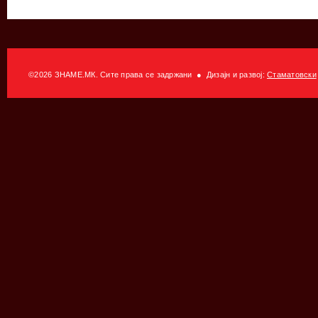
©2026 ЗНАМЕ.МК. Сите права се задржани ● Дизајн и развој:
Стаматовски