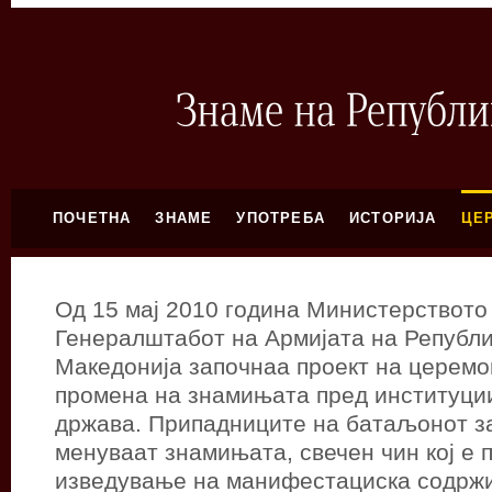
ПОЧЕТНА
ЗНАМЕ
УПОТРЕБА
ИСТОРИЈА
ЦЕ
Од 15 мај 2010 година Министерството
Генералштабот на Армијата на Републ
Македонија започнаа проект на церемо
промена на знамињата пред институци
држава. Припадниците на батаљонот за
менуваат знамињата, свечен чин кој е 
изведување на манифестациска содржин