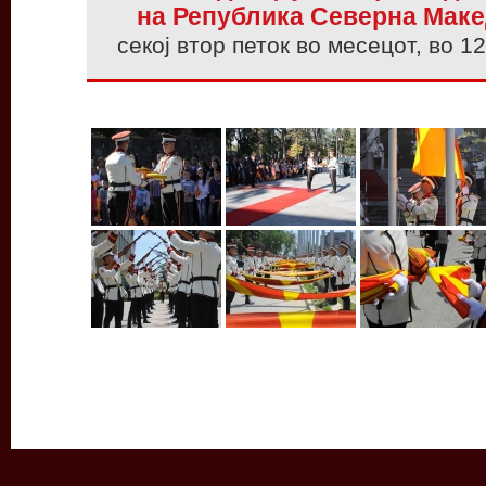
на Република Северна Маке
секој втор петок во месецот, во 1