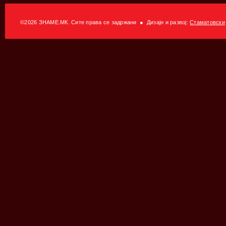
©2026 ЗНАМЕ.МК. Сите права се задржани ● Дизајн и развој:
Стаматовски