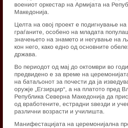
воениот оркестар на Армијата на Репу
Македонија.
Целта на овој проект е подигнување на
граѓаните, особено на младата популац
значењето на знамето и негување на љ
кон него, како едно од основните обеле
држава.
Во периодот од мај до октомври во год
предвидено е за време на церемонијат
на батаљонот за почести да ја изведува
оружје „Егзирцир“, а на платото пред В
Република Северна Македонија да прис
од вработените, естрадни ѕвезди и уче
различни возрасти и училишта.
Манифестацијата на церемонијална пр